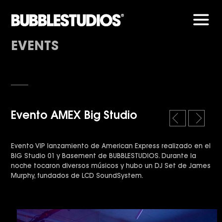
Men
EVENTS
Evento AMEX Big Studio
l
r
e
i
f
g
Evento VIP lanzamiento de American Express realizado en el
t
h
BIG Studio 01 y Basement de BUBBLESTUDIOS. Durante la
t
noche tocaron diversos músicos y hubo un DJ Set de James
Murphy, fundados de LCD SoundSystem.