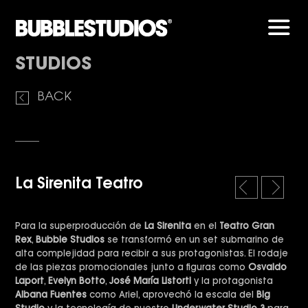
Men
STUDIOS
BACK
La Sirenita Teatro
l
r
e
i
f
g
Para la superproducción de
La Sirenita
en el
Teatro Gran
t
h
Rex
,
Bubble Studios
se transformó en un set submarino de
t
alta complejidad para recibir a sus protagonistas. El rodaje
de las piezas promocionales junto a figuras como
Osvaldo
Laport
,
Evelyn Botto
,
José María Listorti
y la protagonista
Albana Fuentes
como Ariel, aprovechó la escala del
Big