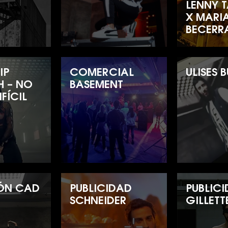
LENNY 
X MARI
BECERR
IP
COMERCIAL
ULISES 
H – NO
BASEMENT
IFÍCIL
ÓN CAD
PUBLICIDAD
PUBLIC
SCHNEIDER
GILLETT