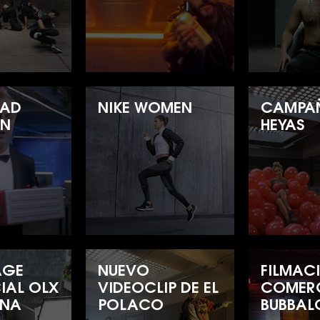
DAD
NIKE WOMEN
CAMPA
ON
HEYAS
AGE
NUEVO
FILMAC
IAL OLX
VIDEOCLIP DE EL
COMER
INA
POLACO
BUBBA