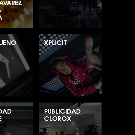
TAVAREZ
A
A
BUENO
XPLICIT
IDAD
PUBLICIDAD
E
CLOROX