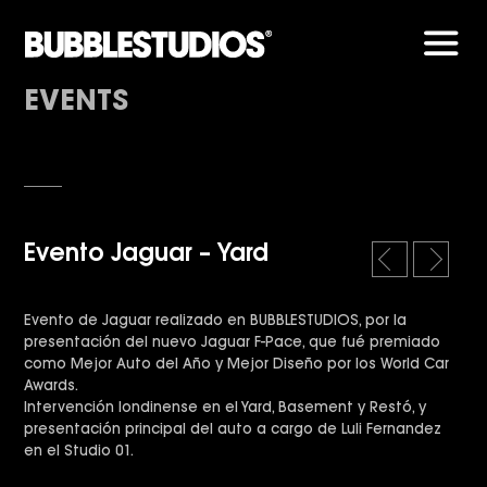
Men
EVENTS
Evento Jaguar – Yard
l
r
e
i
f
g
Evento de Jaguar realizado en BUBBLESTUDIOS, por la
t
h
presentación del nuevo Jaguar F-Pace, que fué premiado
t
como Mejor Auto del Año y Mejor Diseño por los World Car
Awards.
Intervención londinense en el Yard, Basement y Restó, y
presentación principal del auto a cargo de Luli Fernandez
en el Studio 01.