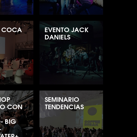
O COCA
EVENTO JACK
DANIELS
HOP
SEMINARIO
TO CON
TENDENCIAS
A
- BIG
+
ATER+