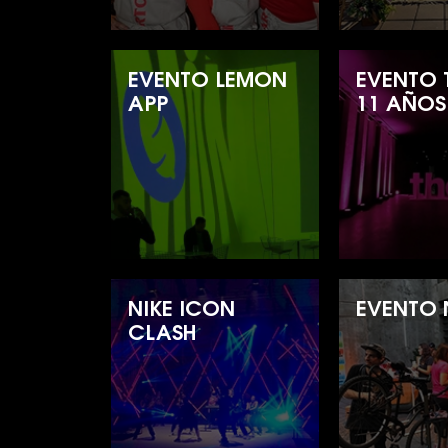
EVENTO LEMON
EVENTO 
APP
11 AÑOS
NIKE ICON
EVENTO 
CLASH