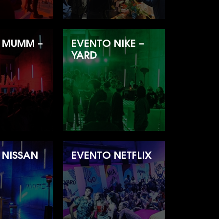
 MUMM –
EVENTO NIKE –
YARD
 NISSAN
EVENTO NETFLIX