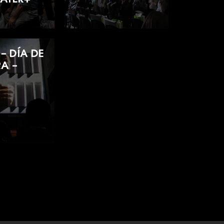
– DÍA DE
RA –