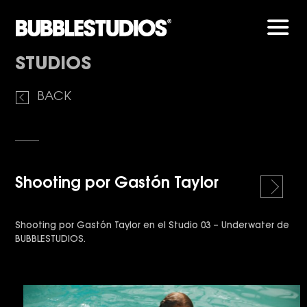
Men
STUDIOS
BACK
Shooting por Gastón Taylor
r
i
g
Shooting por Gastón Taylor en el Studio 03 – Underwater de
h
BUBBLESTUDIOS.
t