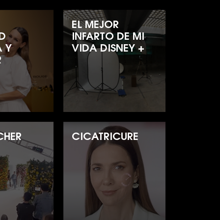
EL MEJOR
D
INFARTO DE MI
A Y
VIDA DISNEY +
R
CHER
CICATRICURE