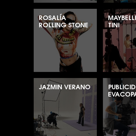
ROSALÍA
MAYBELLI
ROLLING STONE
TINI
JAZMIN VERANO
PUBLICI
EVACOP