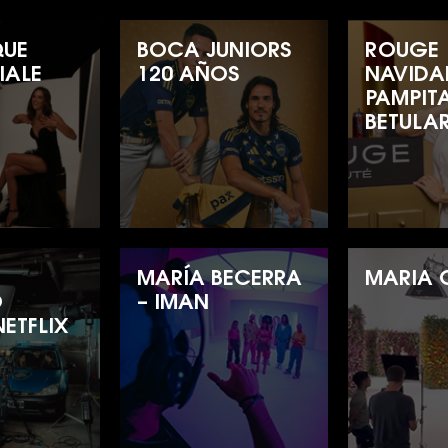
QUE
BOCA JUNIORS
ROUGE
IALE
120 AÑOS
NAVIDA
PAMPIT
BETULA
N
MARÍA BECERRA
MARIA 
O
– IMAN
ETFLIX