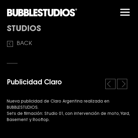
Men
STUDIOS
BACK
Publicidad Claro
l
r
e
i
f
g
Nueva publicidad de Claro Argentina realizada en
t
h
BUBBLESTUDIOS.
t
Sets de filmación: Studio 01, con intervención de moto, Yard,
Basement y Rooftop.