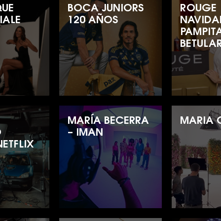
QUE
BOCA JUNIORS
ROUGE
IALE
120 AÑOS
NAVIDA
PAMPIT
BETULA
N
MARÍA BECERRA
MARIA 
O
– IMAN
ETFLIX