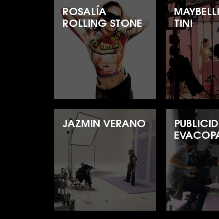
ROSALÍA
MAYBELLI
ROLLING STONE
TINI
JAZMIN VERANO
PUBLICI
EVACOP