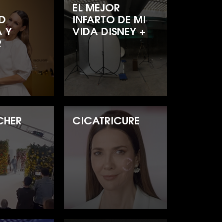
EL MEJOR
D
INFARTO DE MI
A Y
VIDA DISNEY +
R
CHER
CICATRICURE