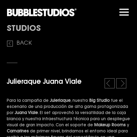
Men
STUDIOS
BACK
Julieraque Juana Viale
l
r
e
i
f
g
Para la campaña de
Juleriaque
, nuestro
Big Studio
fue el
t
h
escenario de una producción de alta gama protagonizada
t
por
Juana Viale
. El set aprovechó la versatilidad de la caja
blanca y nuestra infraestructura técnica para un despliegue
visual de gran impacto. Con el soporte de
Makeup Rooms
y
Camarines
de primer nivel, brindamos el entorno ideal para